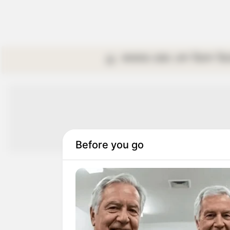
কলকাতা
রাজ্য
দেশ
বিদেশ
বি