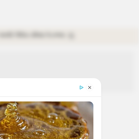
গ্যালারি
ভিডিও
রবিবার
ই-পেপার