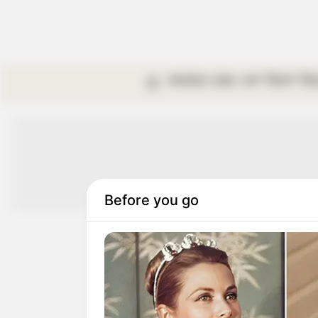
কলকাতা
রাজ্য
দেশ
বিদেশ
বি