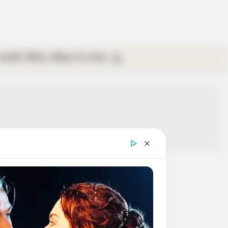
গ্যালারি
ভিডিও
রবিবার
ই-পেপার