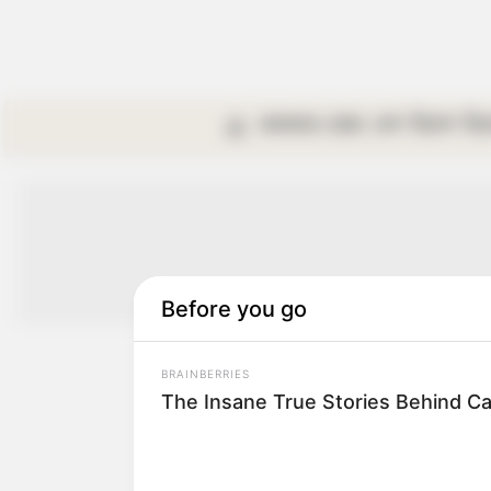
কলকাতা
রাজ্য
দেশ
বিদেশ
বি