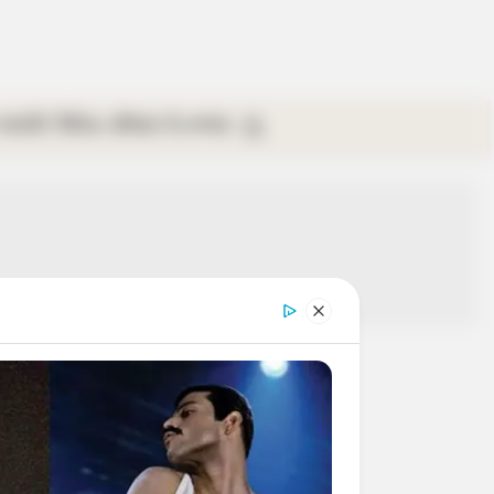
গ্যালারি
ভিডিও
রবিবার
ই-পেপার