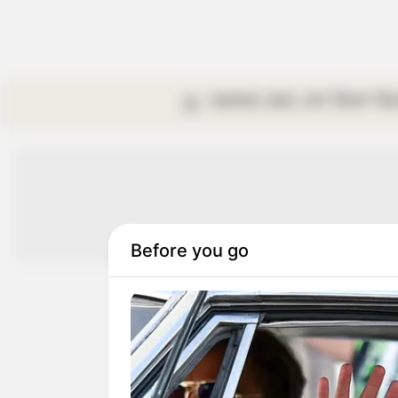
কলকাতা
রাজ্য
দেশ
বিদেশ
বি