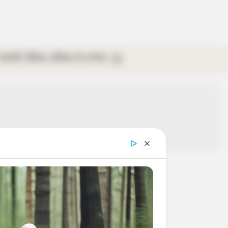
গ্যালারি
ভিডিও
রবিবার
ই-পেপার