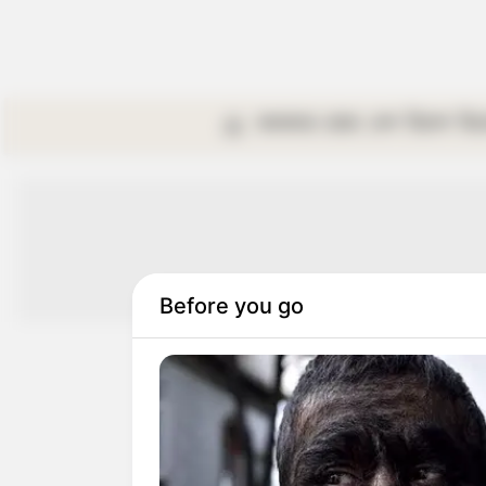
কলকাতা
রাজ্য
দেশ
বিদেশ
বি