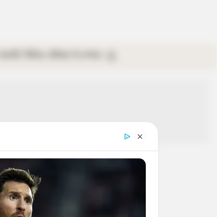
গ্যালারি
ভিডিও
রবিবার
ই-পেপার