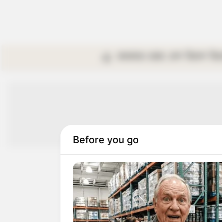
কলকাতা
রাজ্য
দেশ
বিদেশ
বি