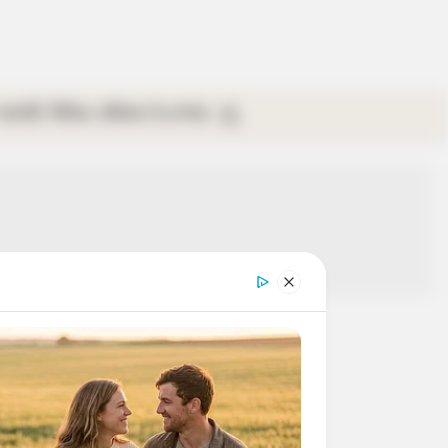
গ্যালারি
ভিডিও
রবিবার
ই-পেপার