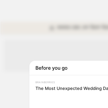
কলকাতা
রাজ্য
দেশ
বিদেশ
বি