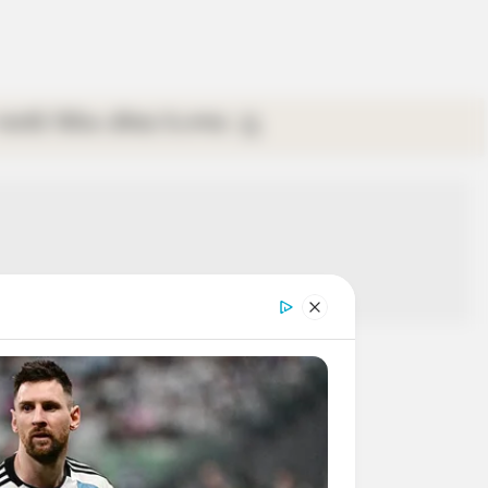
গ্যালারি
ভিডিও
রবিবার
ই-পেপার