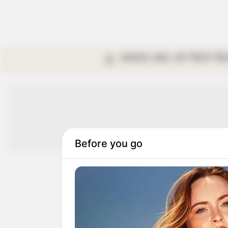
কলকাতা
রাজ্য
দেশ
বিদেশ
বি