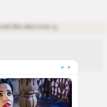
গ্যালারি
ভিডিও
রবিবার
ই-পেপার