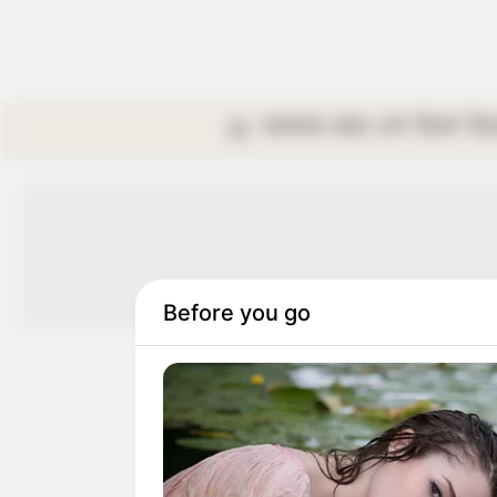
কলকাতা
রাজ্য
দেশ
বিদেশ
বি