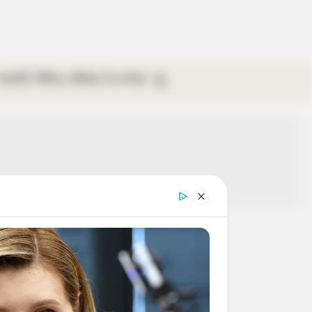
গ্যালারি
ভিডিও
রবিবার
ই-পেপার