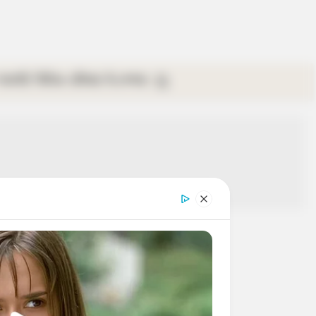
গ্যালারি
ভিডিও
রবিবার
ই-পেপার