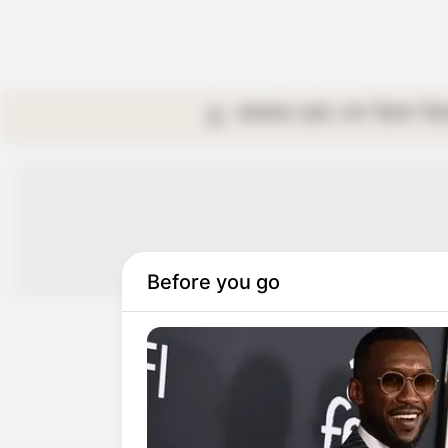
কলকাতা
রাজ্য
দেশ
বিদেশ
বি