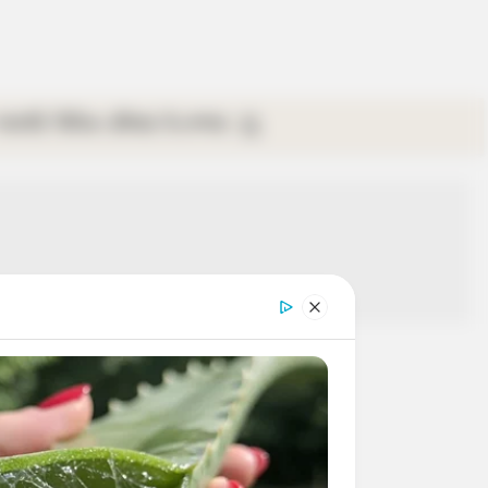
গ্যালারি
ভিডিও
রবিবার
ই-পেপার