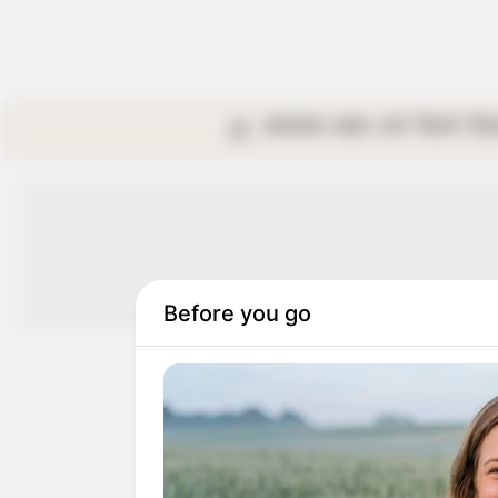
কলকাতা
রাজ্য
দেশ
বিদেশ
বি