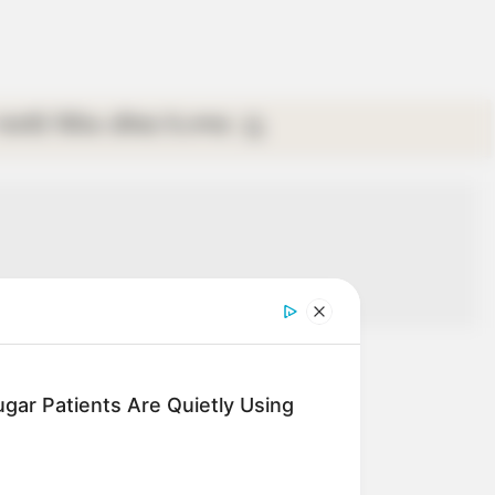
গ্যালারি
ভিডিও
রবিবার
ই-পেপার