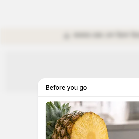
কলকাতা
রাজ্য
দেশ
বিদেশ
বি