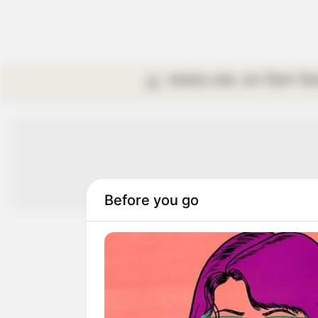
কলকাতা
রাজ্য
দেশ
বিদেশ
বি