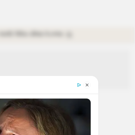
গ্যালারি
ভিডিও
রবিবার
ই-পেপার