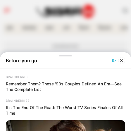
হোম
কলকাতা
রাজ্য
দেশ
বিদেশ
বিনোদন
খেলা
Advertisement