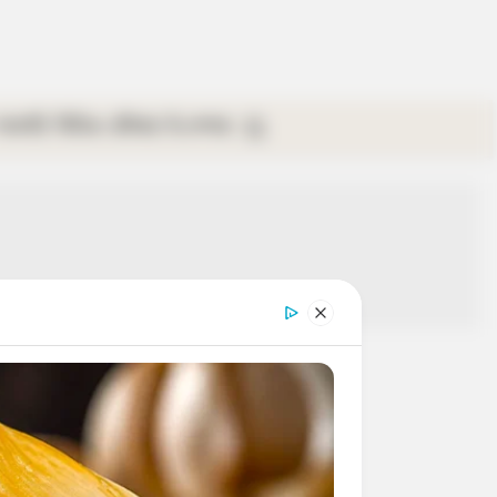
গ্যালারি
ভিডিও
রবিবার
ই-পেপার