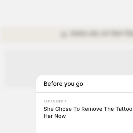
কলকাতা
রাজ্য
দেশ
বিদেশ
বি