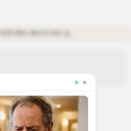
গ্যালারি
ভিডিও
রবিবার
ই-পেপার