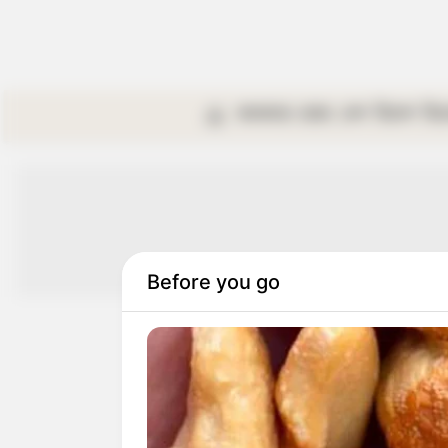
কলকাতা
রাজ্য
দেশ
বিদেশ
বি