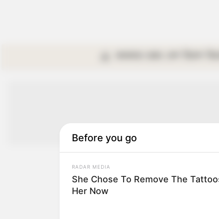
কলকাতা
রাজ্য
দেশ
বিদেশ
বি