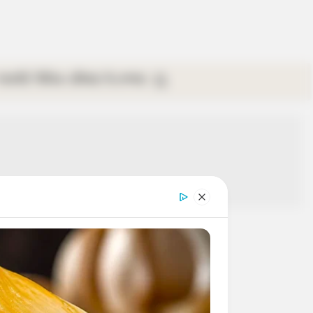
গ্যালারি
ভিডিও
রবিবার
ই-পেপার