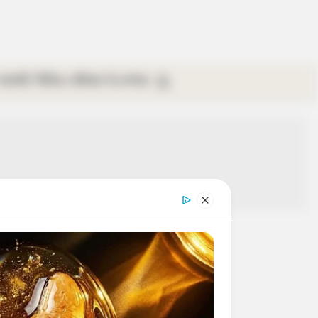
গ্যালারি
ভিডিও
রবিবার
ই-পেপার