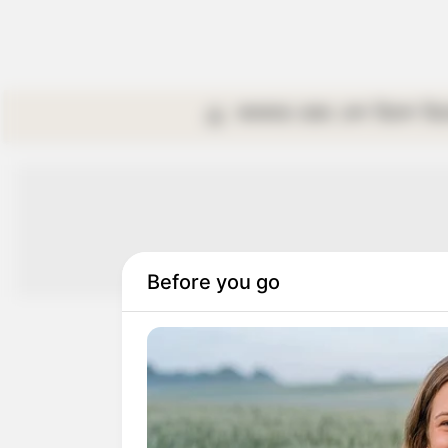
কলকাতা
রাজ্য
দেশ
বিদেশ
বি