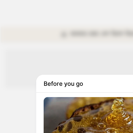
কলকাতা
রাজ্য
দেশ
বিদেশ
বি