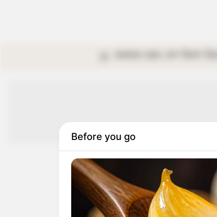
কলকাতা
রাজ্য
দেশ
বিদেশ
বি