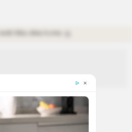
গ্যালারি
ভিডিও
রবিবার
ই-পেপার