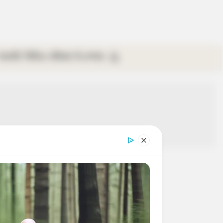
গ্যালারি
ভিডিও
রবিবার
ই-পেপার