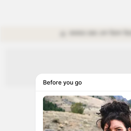
কলকাতা
রাজ্য
দেশ
বিদেশ
বি