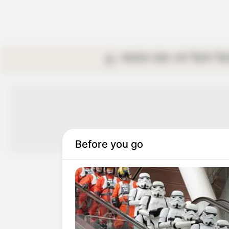
কলকাতা
রাজ্য
দেশ
বিদেশ
বি