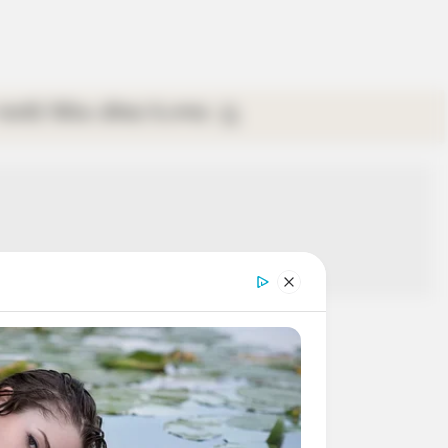
গ্যালারি
ভিডিও
রবিবার
ই-পেপার