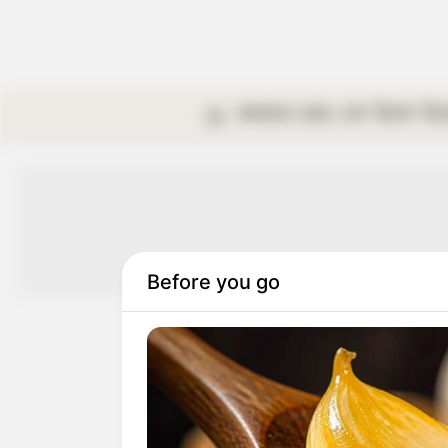
কলকাতা
রাজ্য
দেশ
বিদেশ
বি