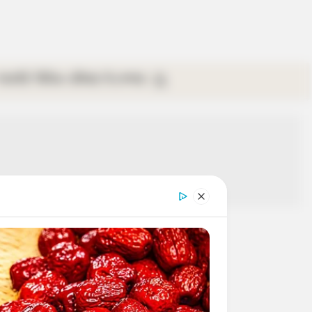
গ্যালারি
ভিডিও
রবিবার
ই-পেপার