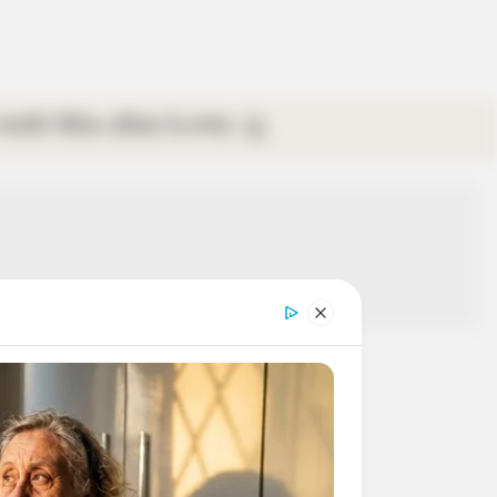
গ্যালারি
ভিডিও
রবিবার
ই-পেপার