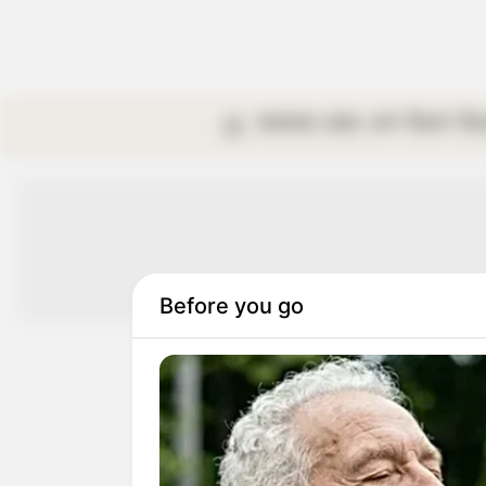
কলকাতা
রাজ্য
দেশ
বিদেশ
বি