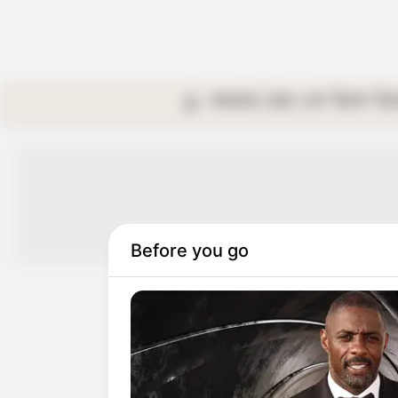
কলকাতা
রাজ্য
দেশ
বিদেশ
বি