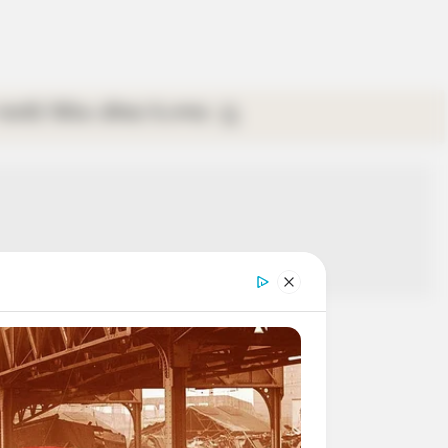
গ্যালারি
ভিডিও
রবিবার
ই-পেপার