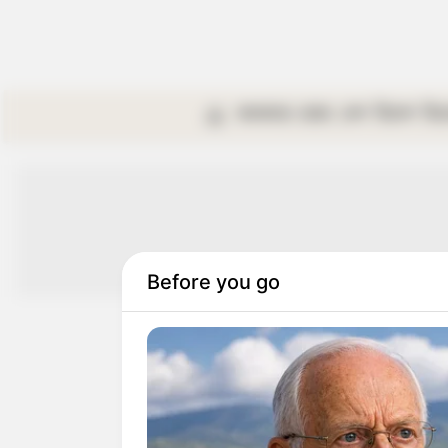
কলকাতা
রাজ্য
দেশ
বিদেশ
বি