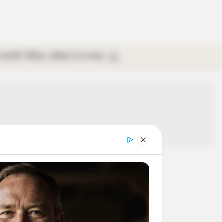
গ্যালারি
ভিডিও
রবিবার
ই-পেপার