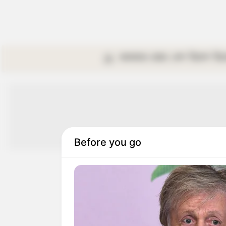
কলকাতা
রাজ্য
দেশ
বিদেশ
বি