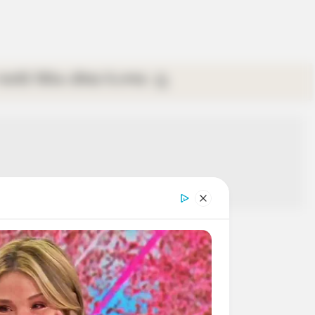
গ্যালারি
ভিডিও
রবিবার
ই-পেপার