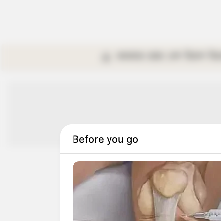
কলকাতা
রাজ্য
দেশ
বিদেশ
বি