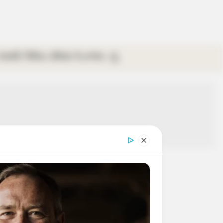
গ্যালারি
ভিডিও
রবিবার
ই-পেপার