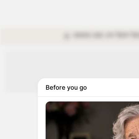
কলকাতা
রাজ্য
দেশ
বিদেশ
বি