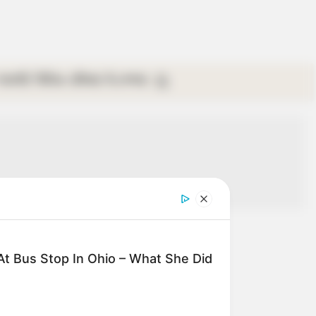
গ্যালারি
ভিডিও
রবিবার
ই-পেপার