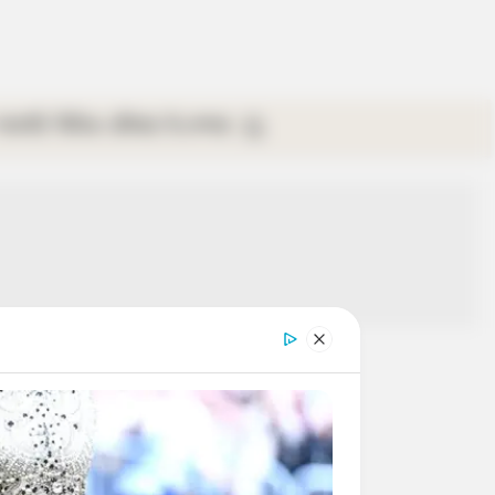
গ্যালারি
ভিডিও
রবিবার
ই-পেপার