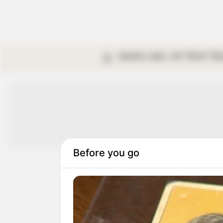
কলকাতা
রাজ্য
দেশ
বিদেশ
বি