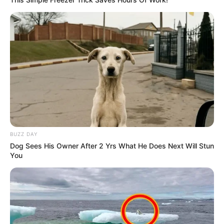
Next
Advertisement