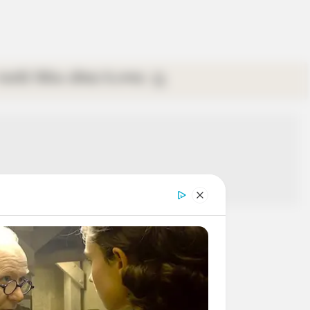
গ্যালারি
ভিডিও
রবিবার
ই-পেপার