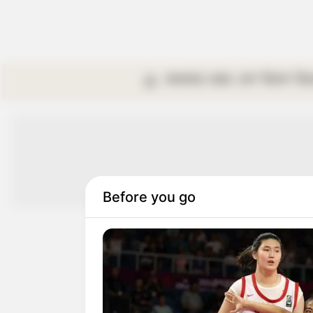
কলকাতা
রাজ্য
দেশ
বিদেশ
বি