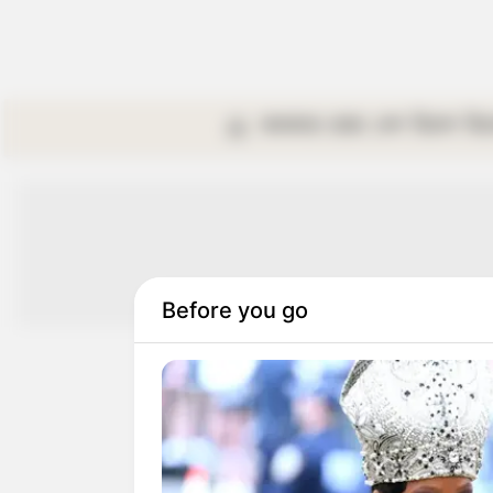
কলকাতা
রাজ্য
দেশ
বিদেশ
বি