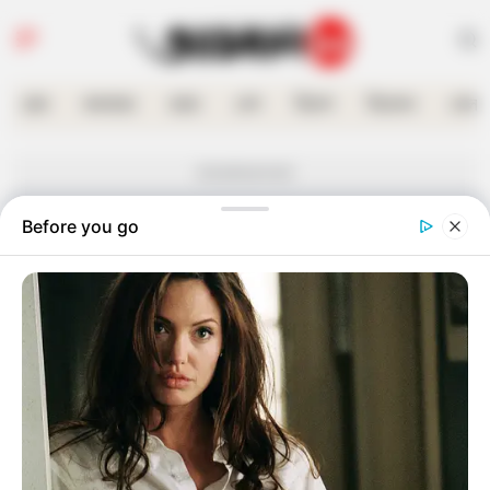
হোম
কলকাতা
রাজ্য
দেশ
বিদেশ
বিনোদন
খেলা
Advertisement