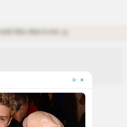
গ্যালারি
ভিডিও
রবিবার
ই-পেপার