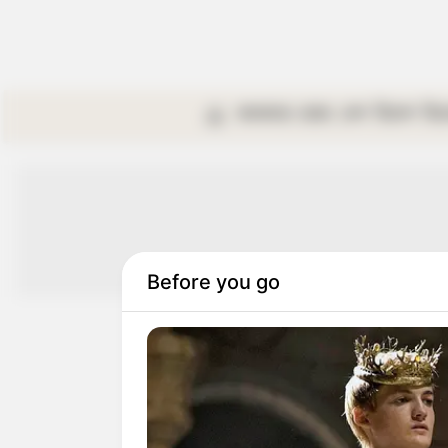
কলকাতা
রাজ্য
দেশ
বিদেশ
বি