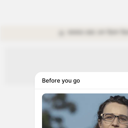
কলকাতা
রাজ্য
দেশ
বিদেশ
বি