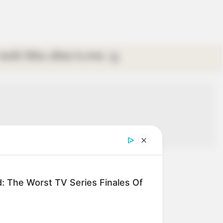
গ্যালারি
ভিডিও
রবিবার
ই-পেপার