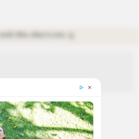
গ্যালারি
ভিডিও
রবিবার
ই-পেপার