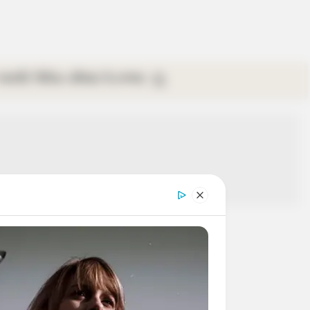
গ্যালারি
ভিডিও
রবিবার
ই-পেপার