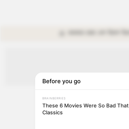
কলকাতা
রাজ্য
দেশ
বিদেশ
বি