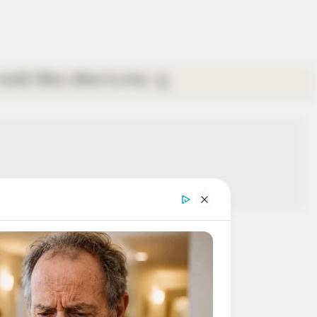
গ্যালারি
ভিডিও
রবিবার
ই-পেপার