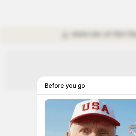
কলকাতা
রাজ্য
দেশ
বিদেশ
বি