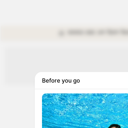
কলকাতা
রাজ্য
দেশ
বিদেশ
বি