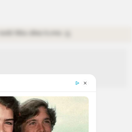
গ্যালারি
ভিডিও
রবিবার
ই-পেপার