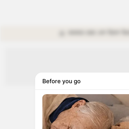
কলকাতা
রাজ্য
দেশ
বিদেশ
বি