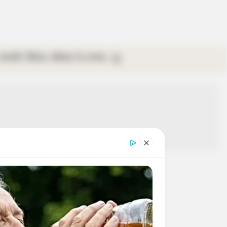
গ্যালারি
ভিডিও
রবিবার
ই-পেপার