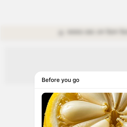
কলকাতা
রাজ্য
দেশ
বিদেশ
বি