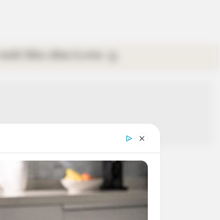
গ্যালারি
ভিডিও
রবিবার
ই-পেপার