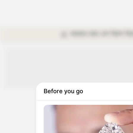
কলকাতা
রাজ্য
দেশ
বিদেশ
বি