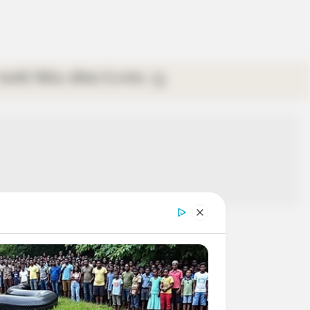
গ্যালারি
ভিডিও
রবিবার
ই-পেপার