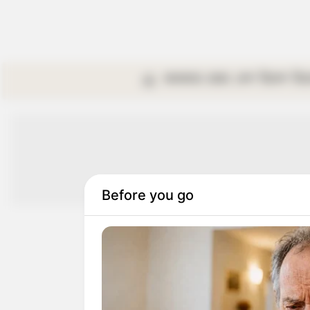
কলকাতা
রাজ্য
দেশ
বিদেশ
বি