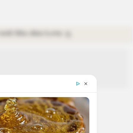
গ্যালারি
ভিডিও
রবিবার
ই-পেপার