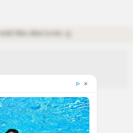
গ্যালারি
ভিডিও
রবিবার
ই-পেপার