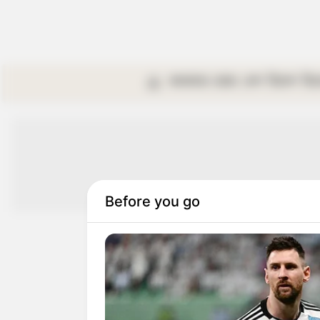
কলকাতা
রাজ্য
দেশ
বিদেশ
বি