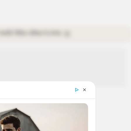
গ্যালারি
ভিডিও
রবিবার
ই-পেপার