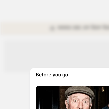
কলকাতা
রাজ্য
দেশ
বিদেশ
বি