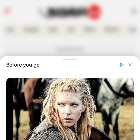
হোম
কলকাতা
রাজ্য
দেশ
বিদেশ
বিনোদন
খেলা
Advertisement