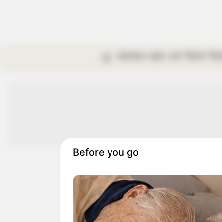
কলকাতা
রাজ্য
দেশ
বিদেশ
বি