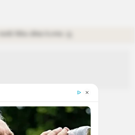
গ্যালারি
ভিডিও
রবিবার
ই-পেপার