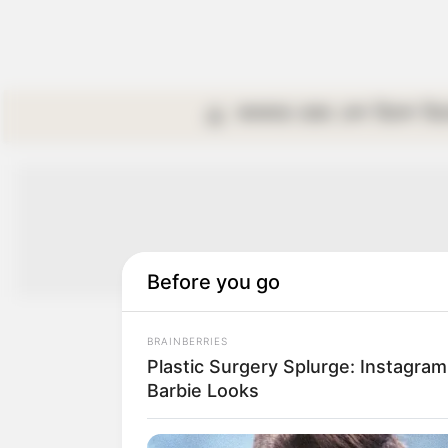
কলকাতা
রাজ্য
দেশ
বিদেশ
বি