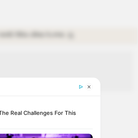
গ্যালারি
ভিডিও
রবিবার
ই-পেপার