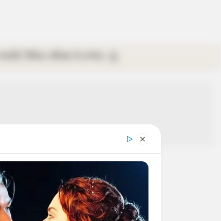
গ্যালারি
ভিডিও
রবিবার
ই-পেপার