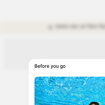
কলকাতা
রাজ্য
দেশ
বিদেশ
বি